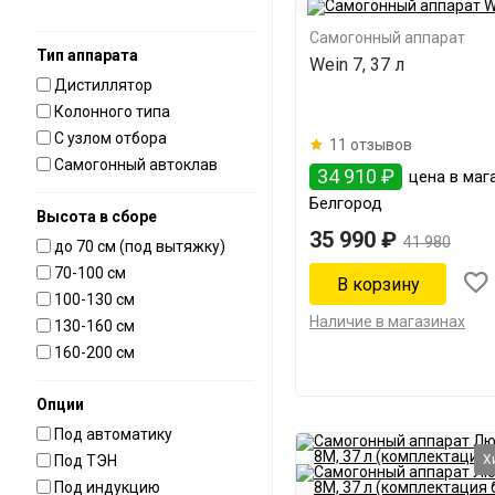
Самогонный аппарат
Тип аппарата
Wein 7, 37 л
Дистиллятор
Колонного типа
С узлом отбора
11 отзывов
Самогонный автоклав
34 910 ₽
цена в мага
Белгород
Высота в сборе
35 990 ₽
41 980
до 70 см (под вытяжку)
70-100 см
100-130 см
Наличие в магазинах
130-160 см
160-200 см
Опции
Под автоматику
Под ТЭН
Х
Под индукцию