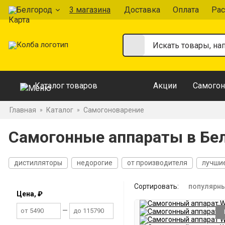
Белгород
3 магазина
Доставка
Оплата
Рас
Каталог товаров
Акции
Самогон
Главная
Каталог
Самогоноварение
»
»
Самогонные аппараты в Бе
дистилляторы
недорогие
от производителя
лучши
На 2 дюйма
На 3 дюйма
Двойной перегонки
37 лит
Сортировать:
популярн
Цена, ₽
—