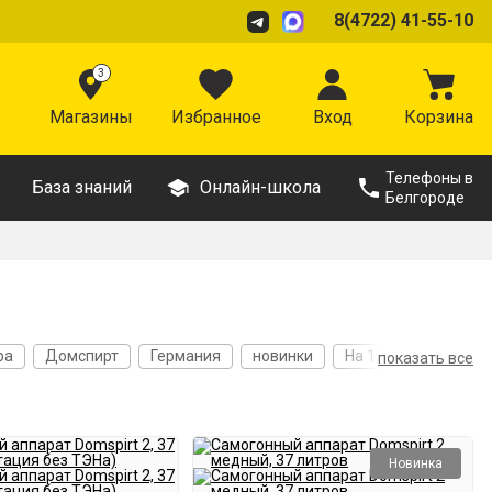
8(4722) 41-55-10
3
Магазины
Избранное
Вход
Корзина
Телефоны в
База знаний
Онлайн-школа
Белгороде
ра
Домспирт
Германия
новинки
На 1,5 дюйма
показать все
е
Из стали AISI 304
Толщина дна 5 мм
Новинка