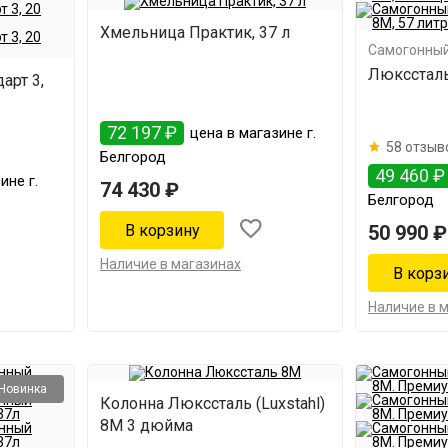
Хмельница Практик, 37 л
Самогонный
Люкссталь
арт 3,
72 197 ₽
цена в магазине г.
58 отзыв
Белгород
49 460 ₽
ине г.
74 430 ₽
Белгород
50 990 ₽
Наличие в магазинах
Наличие в 
Новинка
Колонна Люкссталь (Luxstahl)
8М 3 дюйма