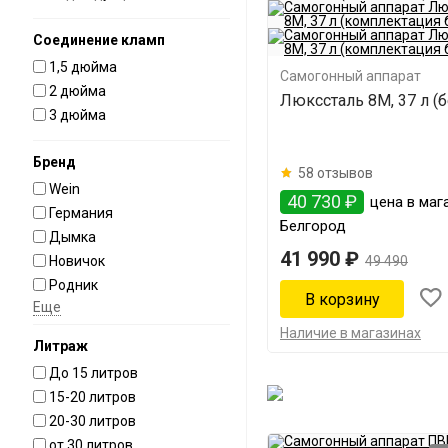
Соединение кламп
1,5 дюйма
Самогонный аппарат
2 дюйма
Люкссталь 8М, 37 л (
3 дюйма
Бренд
58 отзывов
Wein
40 730 ₽
цена в мага
Германия
Белгород
Дымка
41 990 ₽
Новичок
49 490
Родник
Еще
Наличие в магазинах
Литраж
До 15 литров
15-20 литров
20-30 литров
от 30 литров