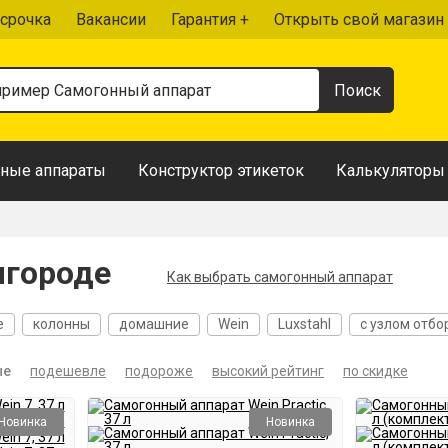
срочка
Вакансии
Гарантия +
Открыть свой магазин
ные аппараты
Конструктор этикеток
Калькуляторы
лгороде
Как выбрать самогонный аппарат
е
колонны
домашние
Wein
Luxstahl
с узлом отбо
ров
20 литров
30 литров
Проточные
Автоматически
ые
подешевле
подороже
высокий рейтинг
по скидке
Новинка
Новинка