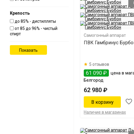
Крепость
до 85% - дистилляты
от 85 до 96% - чистый
спирт
Самогонный аппарат
ПВК Гамбринус Бурбо
5 отзывов
61 090 ₽
цена в мага
Белгород
62 980 ₽
Наличие в магазинах