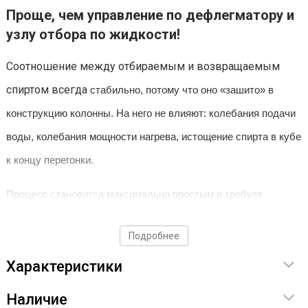
Проще, чем управление по дефлегматору и
узлу отбора по жидкости!
Соотношение между отбираемым и возвращаемым
спиртом всегда
стабильно, потому что оно «зашито» в
конструкцию колонны.
На него не влияют: колебания подачи
воды, колебания мощности
нагрева, истощение спирта в кубе
к концу перегонки.
Процесс становится максимально простым и
требует
минимум вмешательства.
Подробнее
Вам нужно только:
Характеристики
После «работы на себя» (когда
Наличие