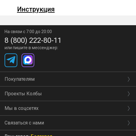
Инструкция
ДЛЯ НОВИЧКОВ:
Максимум автоматизации
(
стабильный
режим
)
На связи с 7:00 до 20:00
Соберите аппарат согласно инструкции
в стабильном
8 (800) 222-80-11
или пишите в мессенджер:
режиме и максимально
автоматизируйте процесс
второй
перегонки.
Узел отбора голов избавит от
необходимости ручной
Покупателям
настройки, а
основной узел отбора по пару сделает
процесс
Проекты Колбы
получения питьевого спирта
наиболее стабильным и
простым.
Мы в соцсетях
Вам нужно лишь максимально широко
открыть паровой кран
Связаться с нами
и дождаться,
когда температура в колонне повысится
до