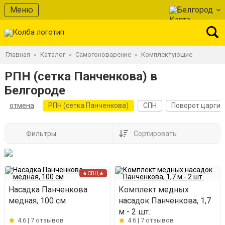
Меню
Белгород
Главная
Каталог
Самогоноварение
Комплектующие
»
»
»
РПН (сетка Панченкова) в
Белгороде
отмена
РПН (сетка Панченкова)
СПН
Поворот царги
Фильтры
Сортировать
★СВЦ★
Насадка Панченкова
Комплект медных
медная, 100 см
насадок Панченкова, 1,7
м - 2 шт.
4.6 |
7 отзывов
4.6 |
7 отзывов