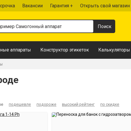
срочка
Вакансии
Гарантия +
Открыть свой магазин
ные аппараты
Конструктор этикеток
Калькуляторы
ры
роде
ые
подешевле
подороже
высокий рейтинг
по скидке