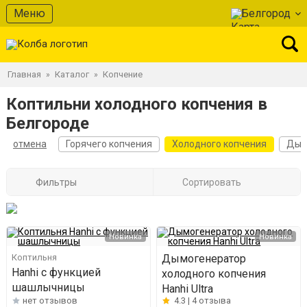
Меню
Белгород
Главная
Каталог
Копчение
»
»
Коптильни холодного копчения в
Белгороде
отмена
Горячего копчения
Холодного копчения
Дым
Фильтры
Сортировать
Новинка
Новинка
Коптильня
Дымогенератор
Hanhi с функцией
холодного копчения
шашлычницы
Hanhi Ultra
нет отзывов
4.3 |
4 отзыва