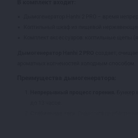
В комплект входит:
Дымогенератор Hanhi 2 PRO – время непре
Коптильный шкаф из пищевой нержавеющей
Комплект аксессуаров: коптильные щепы (яб
Дымогенератор Hanhi 2 PRO
создает, очищае
ароматных копченостей холодным способом.
Преимущества дымогенератора:
Непрерывный процесс горения.
Бункер 
до 13 часов.
Стабильная тяга.
Гидрозатвор обеспечив
постоянная тяга. Весь конденсат и смолы
Cистема очистки и охлаждения дыма.
Н