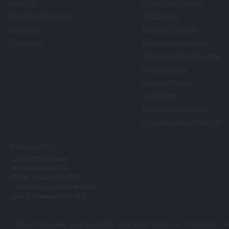
Емкости
Оплата
,
доставка
Консервирование
Рассрочка
Копчение
Возврат товара
Сувениры
Бонусная политика
Гарантия лучшей цены
Как заказать
Калькуляторы
Блогерам
База знаний Колбы
Расширенная гарантия
© Колба 2026.
Вся представленная на сайте информация, касающаяся техничес
Мы используем
cookies
, чтобы сайт работал лучше. Оставаясь с н
характер и ни при каких условиях не является публичной офер