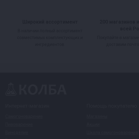
безопасность продуктов
Визуальный контроль — прозрачная дверца 
Широкий ассортимент
200 магазинов 
всей Р
В наличии полный ассортимент
нарушения температурного режима
совместимых комплектующих и
Покупайте в магази
Точный контроль — электронный термометр
ингредиентов.
доставим почто
идеального результата
Практичная комплектация — включает решёт
процесс копчения, так и последующую очис
Коптильный шкаф Hanhi
— это надежное реше
копченостей.
Интернет-магазин
Помощь покупателю
Самогоноварение
Магазины
Пивоварение
Акции
Виноделие
Школа самогоноварения