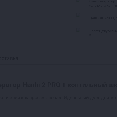
Дымогенератор
холодного копче
Hanhi Ultra
Щепа Ольховая, 4
Шпагат джутовый
м
оставка
атор Hanhi 2 PRO + коптильный шк
копчения как профессионал! Идеальный дуэт для тех