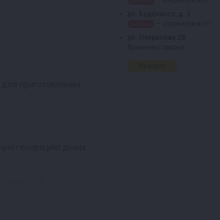
— откроется в пт
закрыто
ул. Будённого, д. 3
— откроется в пт
закрыто
ул. Некрасова 28
Временно закрыт
На карте
 для приготовления
вную генерацию дыма
 создаётся
с водой.
температурой ниже