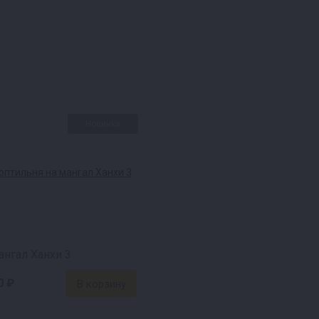
вать в чистоте.
аробезопасность при
Новинка
а, овощей, грибов и
ет превосходный
ангал Ханхи 3
б длиной до 60 см или
0 ₽
щается и гарантирует