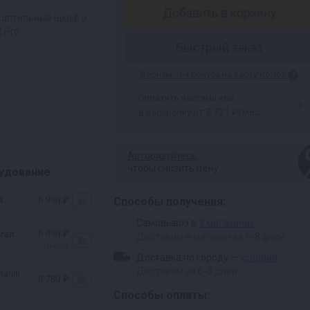
Добавить в корзину
Коптильный шкаф и
 Pro
Быстрый заказ
Вернем 164 бонуса на карту Колба
Оплатить частями или
от 2 721 ₽/мес
в рассрочку
Авторизуйтесь
,
чтобы снизить цену
удование:
4
8 990 ₽
Способы получения:
Самовывоз в
3 магазинах
8 890 ₽
нгал
Доставим в магазин за 6-8 дней
10 000
Доставка по городу —
условия
Доставим за 6-8 дней
Hanhi
8 780 ₽
Способы оплаты: