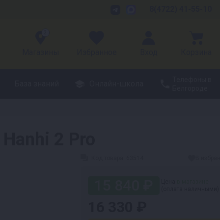
8(4722) 41-55-10
3
Магазины
Избранное
Вход
Корзина
Телефоны в
База знаний
Онлайн-школа
Белгороде
Hanhi 2 Pro
Код товара:
63514
В избра
15 840 ₽
Цена
в магазине
(оплата наличными)
16 330 ₽