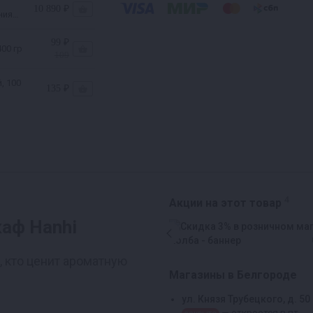
10 890 ₽
ния
99 ₽
00 гр
109
, 100
135 ₽
4
Акции на этот товар
аф Hanhi
, кто ценит ароматную
Магазины в Белгороде
ул. Князя Трубецкого, д. 50