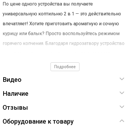
По цене одного устройства вы получаете
универсальную коптильню 2 в 1 — это действительно
впечатляет! Хотите приготовить ароматную и сочную
курицу или балык? Просто воспользуйтесь режимом
горячего копчения. Благодаря гидрозатвору устройство
имеет герметичную конструкцию, что позволяет
коптить прямо у себя на кухне.
Подробнее
Хотите попробовать что-то с более сбалансированным
Видео
вкусом и ароматом? Используйте коптильню в качестве
Наличие
коптильного шкафа, подключив к ней дымогенератор
Отзывы
для холодного копчения. В корпусе предусмотрено
специальное отверстие для подключения шланга.
Оборудование к товару