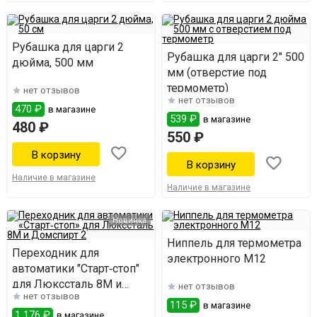
Рубашка для царги 2
Рубашка для царги 2" 500
дюйма, 500 мм
мм (отверстие под
термометр)
нет отзывов
нет отзывов
470 ₽
в магазине
539 ₽
в магазине
480 ₽
550 ₽
Наличие в магазине
Наличие в магазине
Новинка
Ниппель для термометра
Переходник для
электронного М12
автоматики "Старт‑стоп"
для Люкссталь 8М и
нет отзывов
нет отзывов
Домспирт 2
115 ₽
в магазине
1 176 ₽
в магазине