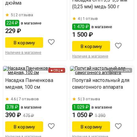
дюйма
(0,25 мм) медь 500 г
5 |
2 отзыва
4 |
1 отзыв
224 ₽
в магазине
1 470 ₽
в магазине
229 ₽
1 500 ₽
Наличие в магазине
Наличие в магазине
★СВЦ★
Скидка 24%
Насадка Панченкова
Попугай настольный для
медная, 100 см
самогонного аппарата
4.6 |
7 отзывов
5 |
3 отзыва
378 ₽
1 029 ₽
в магазине
в магазине
390 ₽
1 050 ₽
475 ₽
1 390
Наличие в магазине
Наличие в магазине