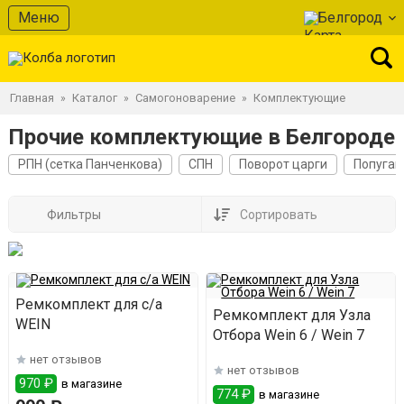
Меню
Белгород
Главная
Каталог
Самогоноварение
Комплектующие
»
»
»
Прочие комплектующие в Белгороде
РПН (сетка Панченкова)
СПН
Поворот царги
Попугай
Фильтры
Сортировать
Ремкомплект для с/а
Ремкомплект для Узла
WEIN
Отбора Wein 6 / Wein 7
нет отзывов
нет отзывов
970 ₽
в магазине
774 ₽
в магазине