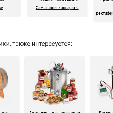
ки
Самогонные аппараты
ректифи
ки, также интересуется:
 для
Автоклавы для консервов
Домашн