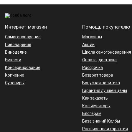
Интернет-магазин
Помощь покупателю
Самогоноварение
Магазины
Пивоварение
Акции
Виноделие
Школа самогоноварения
Емкости
Оплата
,
доставка
Консервирование
Рассрочка
Копчение
Возврат товара
Сувениры
Бонусная политика
Гарантия лучшей цены
Как заказать
Калькуляторы
Блогерам
База знаний Колбы
Расширенная гарантия