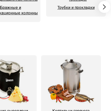
Бражные и
Трубки и прокладки
кационные колонны
ие сыроварни
Коптильни горячего