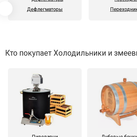
Дефлегматоры
Переходни
Кто покупает Холодильники и змееви
Пивоварни
Дубовые бочки