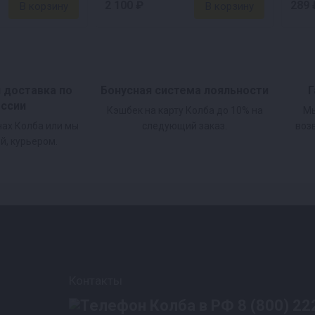
й перегонке
2 100 ₽
289 
тве
и доставка по
Бонусная система лояльности
Г
ени, но и залог чистого аромата продукта. Ведь чем 
оссии
Кэшбек на карту Колба до 10% на
Мы
нах Колба или мы
следующий заказ.
воз
браге варятся мертвые дрожжи, передавая продукту 
й, курьером.
в
Контакты
сти работы с зерновыми заторами. Например, во время
8 (800) 22