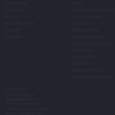
Пивоварение
Акции
требуется точно соблюдать температуру — дл
Виноделие
Школа самогоноварения
охлаждения сусла предусмотрен димрот-охлад
Емкости
Оплата
,
доставка
выдавлена специальная канавка.
Консервирование
Рассрочка
Копчение
Возврат товара
Благодаря этим тонкостям затирание, промывк
Сувениры
Бонусная политика
Гарантия лучшей цены
Как заказать
Калькуляторы
Блогерам
Автоматизация перегонки благ
База знаний Колбы
Отдыхайте, пока аппарат делает нап
Расширенная гарантия
© Колба 2026.
Экономия усилий.
На первой перегонке систем
освобождая вас от необходимости постоянно 