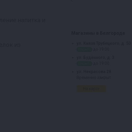
ление напитка и
Магазины в Белгороде
ул. Князя Трубецкого, д. 50
елок из
до 19:00
открыто
ул. Будённого, д. 3
до 19:00
открыто
ул. Некрасова 28
Временно закрыт
На карте