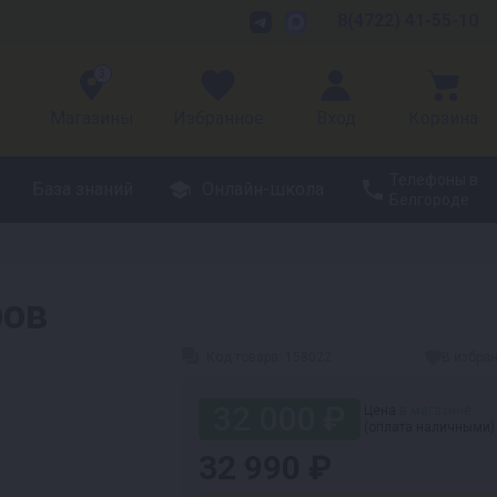
8(4722) 41-55-10
3
Магазины
Избранное
Вход
Корзина
Телефоны в
База знаний
Онлайн-школа
Белгороде
ров
Код товара:
158022
В избра
32 000 ₽
Цена
в магазине
(оплата наличными)
32 990 ₽