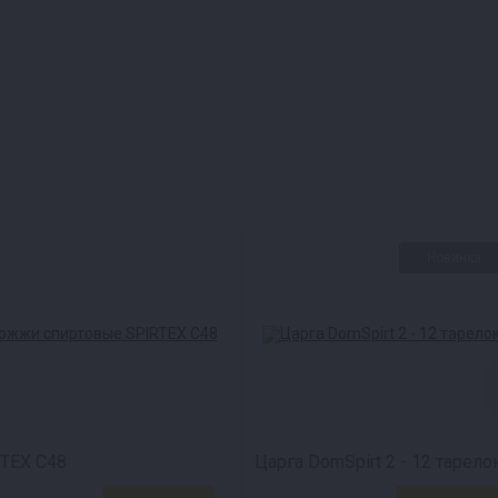
тся продукт. Из-за
Новинка
и других.
аппарата — ее тарелки
pirt 2 считается
TEX C48
Царга DomSpirt 2 - 12 тарело