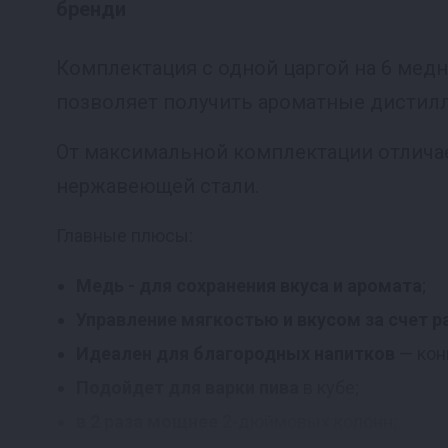
бренди
Комплектация с одной царгой на 6 медн
позволяет получить ароматные дистил
От максимальной комплектации отличает
нержавеющей стали.
Главные плюсы:
Медь - для сохранения вкуса и аромата
;
Управление мягкостью и вкусом за счет 
Идеален для благородных напитков
— конь
Подойдет для варки пива
в кубе;
в 2 раза мощнее
2-дюймовых колонн;