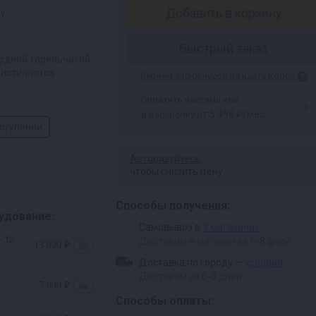
Добавить в корзину
ру
Быстрый заказ
 одной тарельчатой
дистиллятов
Вернем 330 бонусов на карту Колба
Оплатить частями или
от 5 498 ₽/мес
в рассрочку
 ступеней
Авторизуйтесь
,
чтобы снизить цену
Способы получения:
удование:
Самовывоз в
3 магазинах
- 12
Доставим в магазин за 6-8 дней
13 990 ₽
Доставка по городу —
условия
Доставим за 6-8 дней
7 990 ₽
Способы оплаты: