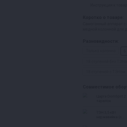
Инструкция к това
Коротко о товаре:
Самогонный аппарат с
медной колонной для 
Разновидности:
Только колонна
6
18 ступеней без ТЭНа
18 ступеней с ТЭНом
Совместимое обор
Царга DomSpirt 2 
тарелок
ТЭН 3,5 кВт
нержавейка (с
регулятором
мощности и