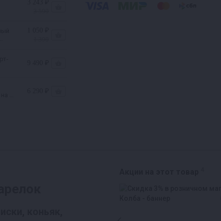
3 243 ₽
3 590
1 050 ₽
ный
1 390
рт-
9 490 ₽
6 290 ₽
 на 37
4
Акции на этот товар
тарелок
иски, коньяк,