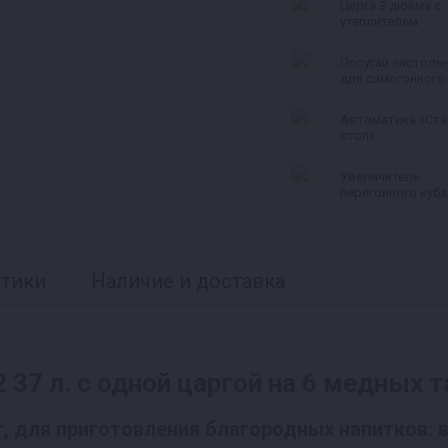
Царга 3 дюйма с
вольтметром)
утеплителем
Попугай настоль
для самогонного
аппарата
Автоматика «Ста
стоп»
Увеличитель
перегонного куба
л
стики
Наличие и доставка
 37 л. с одной царгой на 6 медных 
, для приготовления благородных напитков: в