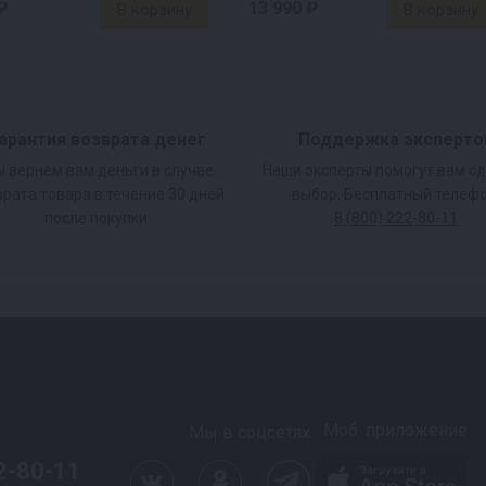
₽
13 990 ₽
арантия возврата денег
Поддержка эксперто
быстрее вы
 вернем вам деньги в случае
Наши эксперты помогут вам с
врата товара в течение 30 дней
выбор. Бесплатный телефо
свой неприятный
после покупки.
8 (800) 222-80-11
Моб. приложение
Мы в соцсетях
 осахаривания сусла
2-80-11