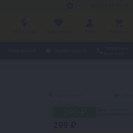
8(4722) 41-55-10
3
Магазины
Избранное
Вход
Корзина
Телефоны в
База знаний
Онлайн-школа
Белгороде
Код товара:
767
В избра
290 ₽
Цена
в магазине
(оплата наличными)
299 ₽