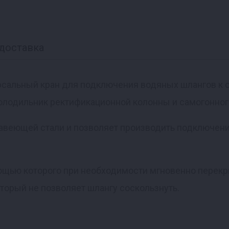
доставка
рсальный кран для подключения водяных шлангов к 
лодильник ректификационной колонны и самогонного
жавеющей стали и позволяет производить подключен
ощью которого при необходимости мгновенно перекр
оторый не позволяет шлангу соскользнуть.