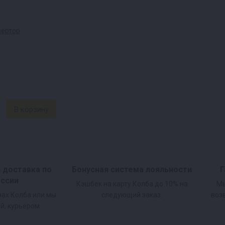
и доставка по
Бонусная система лояльности
Г
оссии
Кэшбек на карту Колба до 10% на
Мы
нах Колба или мы
следующий заказ.
воз
й, курьером.