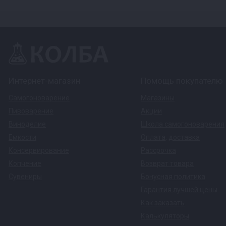
Интернет-магазин
Помощь покупателю
Самогоноварение
Магазины
Пивоварение
Акции
Виноделие
Школа самогоноварения
Емкости
Оплата
,
доставка
Консервирование
Рассрочка
Копчение
Возврат товара
Сувениры
Бонусная политика
Гарантия лучшей цены
Как заказать
Калькуляторы