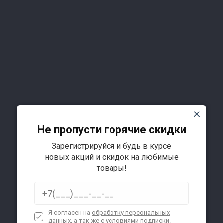
Не пропусти горячие скидки
Зарегистрируйся и будь в курсе
Подробнее
новых акций и скидок на любимые
товары!
Я согласен на
обработку персональных
данных
, а так же с условиями подписки.