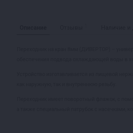
1
Описание
Отзывы
Наличие и 
Переходник на кран 8мм (ДИВЕРТОР) – униве
обеспечения подвода охлаждающей воды в хо
Реклама
Устройство изготавливается из пищевой нер
как наружную, так и внутреннюю резьбу.
Переходник имеет поворотный флажок, с пом
а также специальный патрубок с насечками, к