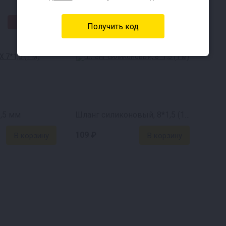
★СВЦ★
★СВЦ★
,5 мм
Шланг силиконовый, 8*1,5 (1 м)
109 ₽