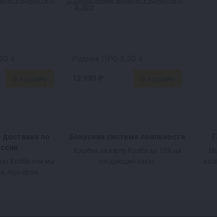
20 л
Родник ПРО 3, 30 л
13 990 ₽
и доставка по
Бонусная система лояльности
Г
оссии
Кэшбек на карту Колба до 10% на
Мы
нах Колба или мы
следующий заказ.
воз
й, курьером.