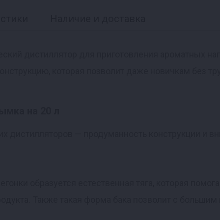
истики
Наличие и доставка
еский дистиллятор для приготовления ароматных на
конструкцию, которая позволит даже новичкам без тр
ымка на 20 л
их дистилляторов — продуманность конструкции и вн
егонки образуется естественная тяга, которая помог
родукта. Также такая форма бака позволит с больши