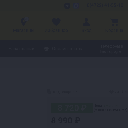
8(4722) 41-55-10
3
Магазины
Избранное
Вход
Корзина
Телефоны в
База знаний
Онлайн-школа
Белгороде
Код товара:
9633
В избра
8 720 ₽
Цена
в магазине
(оплата наличными)
8 990 ₽