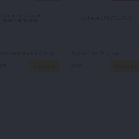
ть в него
артном режиме.
ут плиты:
 устройство с
Попугай настольный для самогонного аппарата
Трубка ПВХ 7*1,5 мм
0 ₽
49 ₽