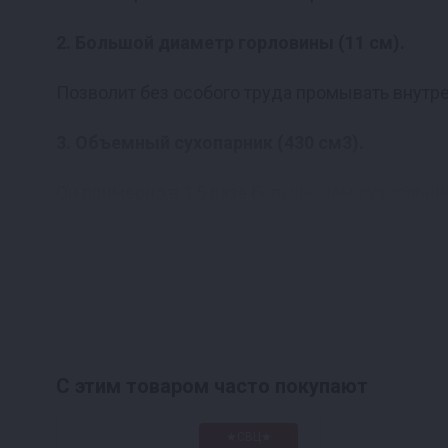
2. Большой диаметр горловины (11 см).
Позволит без особого труда промывать внутре
3.
Объемный сухопарник (430 см
3
).
Он примерно в 1,5 раза больше, чем сухопарн
чистит спиртовые пары от примесей.
4. Длинный змеевик (120 см).
Эффективно конденсирует пары спирта, обесп
качество очистки.
С этим товаром часто покупают
В 2019 году аппарат претерпел ряд важ
вас. Теперь вы сможете:
★СВЦ★