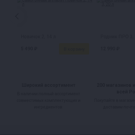
Спиртомер
Книга рецептов
Инструкция
Новичок 2, 14 л
Родник ПРО 3, 
5 490 ₽
12 990 ₽
Широкий ассортимент
200 магазинов 
всей Р
В наличии полный ассортимент
совместимых комплектующих и
Покупайте в магази
ингредиентов.
доставим почто