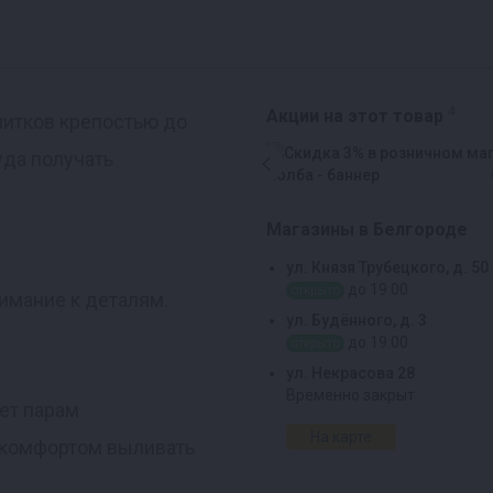
4
Акции на этот товар
питков крепостью до
уда получать
Магазины в Белгороде
ул. Князя Трубецкого, д. 50
до 19:00
открыто
имание к деталям.
ул. Будённого, д. 3
до 19:00
открыто
ул. Некрасова 28
Временно закрыт
ает парам
На карте
м комфортом выливать