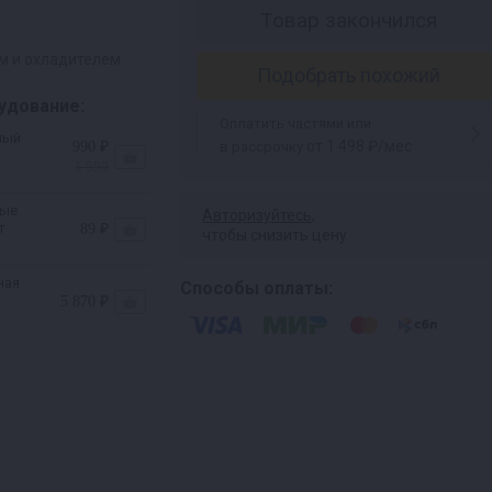
Товар закончился
м и охладителем.
Подобрать похожий
удование:
Оплатить частями или
ный
от 1 498 ₽/мес
990 ₽
в рассрочку
1 590
вые
Авторизуйтесь
,
т
89 ₽
чтобы снизить цену
ная
Способы оплаты:
5 870 ₽