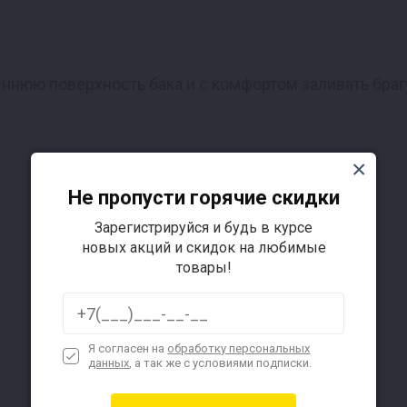
ннюю поверхность бака и с комфортом заливать браг
ик стандартного дистиллятора. Благодаря этому аппар
Не пропусти горячие скидки
Зарегистрируйся и будь в курсе
Подробнее
новых акций и скидок на любимые
товары!
ечивая очень высокую для классических аппаратов с
Я согласен на
обработку персональных
данных
, а так же с условиями подписки.
ных изменений, благодаря чему он стал еще 
★СВЦ★