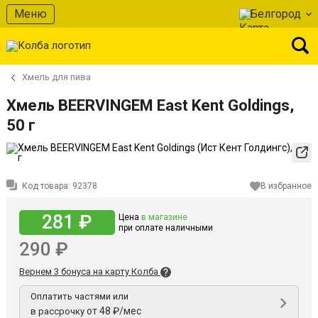
Меню
Белгород
Хмель для пива
Хмель BEERVINGEM East Kent Goldings,
50 г
Код товара:
92378
В избранное
281 ₽
Цена
в магазине
при оплате наличными
290 ₽
Вернем 3 бонуса на карту Колба
Оплатить частями или
от 48 ₽/мес
в рассрочку