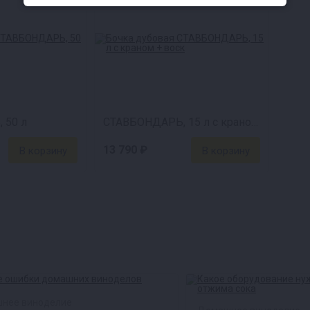
 50 л
СТАВБОНДАРЬ, 15 л с краном + воск
13 790 ₽
нее виноделие