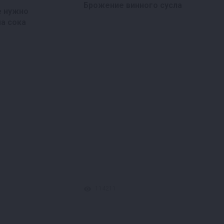
Брожение винного сусла
е нужно
а сока
114211