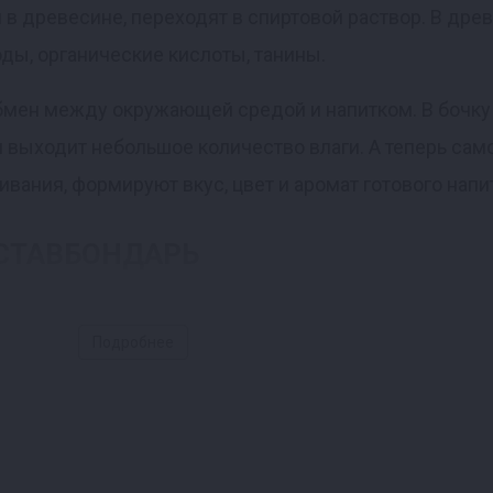
 в древесине, переходят в спиртовой раствор. В дре
оды, органические кислоты, танины.
обмен между окружающей средой и напитком. В бочку
 выходит небольшое количество влаги. А теперь само
ивания, формируют вкус, цвет и аромат готового напи
и СТАВБОНДАРЬ
и улучшает ароматические и вкусовые характеристики
 присущие сырой древесине. Например, металлически
Подробнее
го дуба
. Бочки, выполненные из этой пароды, долгов
й, благодаря традиционной технологии. При изготовл
щества.