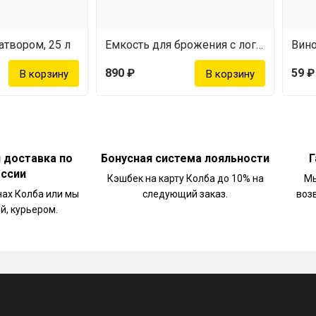
атвором, 25 л
Емкость для брожения с логотипом Лондон (32 л)
Вин
890 ₽
59 ₽
и доставка по
Бонусная система лояльности
Г
оссии
Кэшбек на карту Колба до 10% на
Мы
нах Колба или мы
следующий заказ.
воз
й, курьером.