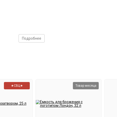
Подробнее
на поверхности сусла;
24 градусов.
★СВЦ★
Товар месяца