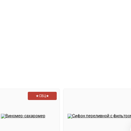
★СВЦ★