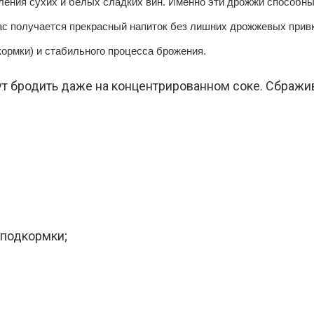
ения сухих и белых сладких вин. Именно эти дрожжи способны
ас получается прекрасный напиток без лишних дрожжевых привк
кормки) и стабильного процесса брожения.
ут бродить даже на концентрированном соке. Сбражи
 подкормки;