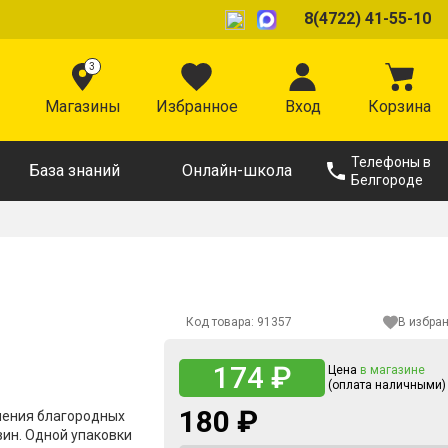
8(4722) 41-55-10
3
Магазины
Избранное
Вход
Корзина
Телефоны в
База знаний
Онлайн-школа
Белгороде
Код товара:
91357
В избра
174 ₽
Цена
в магазине
(оплата наличными)
180 ₽
ления благородных
вин. Одной упаковки