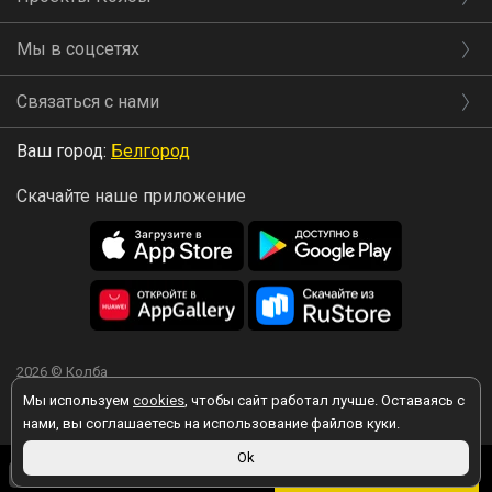
Мы в соцсетях
Связаться с нами
Ваш город:
Белгород
Скачайте наше приложение
2026 © Колба
Мы используем
cookies
, чтобы сайт работал лучше. Оставаясь с
нами, вы соглашаетесь на использование файлов куки.
Ok
Вы принимаете условия политики в отношении обработки
12 ₽
персональных данных
каждый раз, когда оставляете свои данные в
В корзину
любой форме обратной связи на сайте kolba.ru.