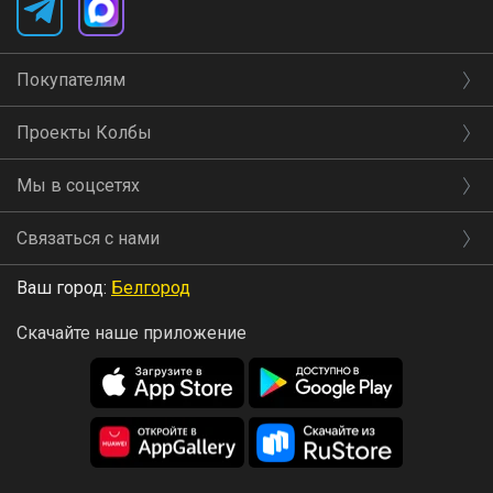
блюдами. Оно отлично подходит к мясным
блюдам, таким как говядина, ягнятина и утка, а
Покупателям
также к пасте с томатными соусами и сырам с
Проекты Колбы
мягким вкусом. Также оно может быть хорошим
Мы в соцсетях
компаньоном для блюд с грибами и овощами.
Региональные особенности
. Мерло
Связаться с нами
выращивается во многих винодельческих
Ваш город:
Белгород
регионах мира, включая Бордо (Франция), Тоскану
Скачайте наше приложение
(Италия), Калифорнию (США) и Австралию.
Каждый регион придает вину свои уникальные
характеристики, что делает его разнообразным и
интересным для изучения.