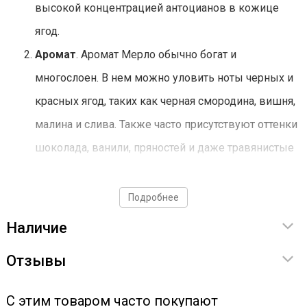
высокой концентрацией антоцианов в кожице
ягод.
Аромат
. Аромат Мерло обычно богат и
многослоен. В нем можно уловить ноты черных и
красных ягод, таких как черная смородина, вишня,
малина и слива. Также часто присутствуют оттенки
шоколада, ванили, пряностей и даже травянистые
ноты. В зависимости от региона произрастания и
методов виноделия, аромат может варьироваться,
Подробнее
добавляя дополнительные нюансы.
Наличие
Вкус
. Вино из Мерло отличается мягкими танинами
Отзывы
и средней кислотностью, что придает ему
округлость и гармоничность во вкусе. Фруктовые
С этим товаром часто покупают