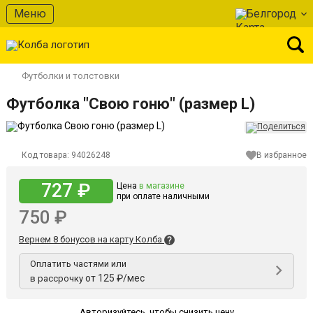
Меню
Белгород
Футболки и толстовки
Футболка "Свою гоню" (размер L)
Код товара:
94026248
В избранное
727 ₽
Цена
в магазине
при оплате наличными
750 ₽
Вернем 8 бонусов на карту Колба
Оплатить частями или
от 125 ₽/мес
в рассрочку
Авторизуйтесь
,
чтобы снизить цену