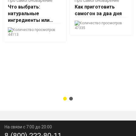
Про самогоноварение
Про самогоноварение
Что выбрать:
Как приготовить
натуральные
самогон за два дня
ингредиенты или
наборы трав и
47335
специй?
44113
На связи с 7:00 до 20:00
8 (800) 222-80-11