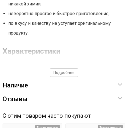
никакой химии;
невероятно простое и быстрое приготовление;
по вкусу и качеству не уступает оригинальному
продукту.
Характеристики
Срок годности - 2 года;
Подробнее
бутылочка рассчитана на приготовление 3 л напитка;
Наличие
объем - 30 мл;
сделано в России.
Отзывы
Приготовление
С этим товаром часто покупают
Встряхнуть перед применением;
Товар месяца
Товар месяца