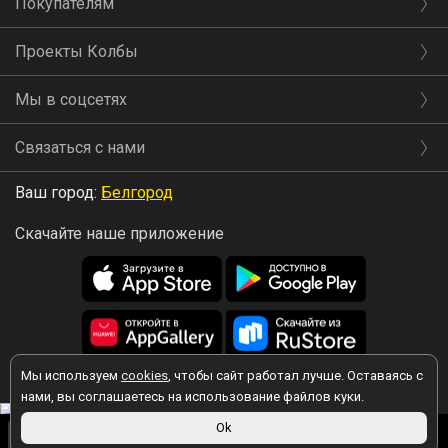
Покупателям
Проекты Колбы
Мы в соцсетях
Связаться с нами
Ваш город:
Белгород
Скачайте наше приложение
Мы используем
cookies
, чтобы сайт работал лучше. Оставаясь с
2026 © Колба
нами, вы соглашаетесь на использование файлов куки.
Вы принимаете условия политики в отношении обработки
3 490 ₽
Ok
персональных данных
каждый раз, когда оставляете свои данные в
В корзину