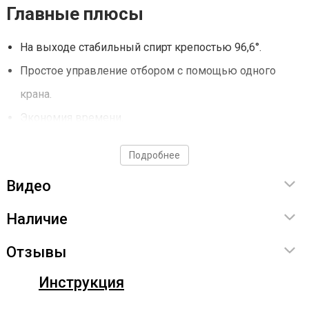
Главные плюсы
На выходе стабильный спирт крепостью 96,6°.
Простое управление отбором с помощью одного
крана.
Экономия времени.
Подробнее
Технические характеристики
Видео
Диаметр – 1,5 дюйма
Наличие
Длина узла отбора – 22,5 см
Диаметр выходящего отверстия под кран – 15,5 мм
Отзывы
Диаметр штуцеров охлаждения – 6 мм
Инструкция
Комплектация