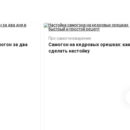
Про самогоноварение
могон за два
Самогон на кедровых орешках: ка
сделать настойку