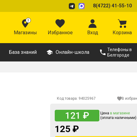
8(4722) 41-55-10
3
Магазины
Избранное
Вход
Корзина
Телефоны в
База знаний
Онлайн-школа
Белгороде
Код товара:
94025967
В избра
121 ₽
Цена
в магазине
(оплата наличными)
125 ₽