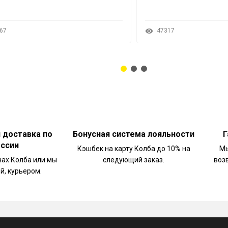
67
47317
и доставка по
Бонусная система лояльности
Г
оссии
Кэшбек на карту Колба до 10% на
Мы
нах Колба или мы
следующий заказ.
воз
й, курьером.