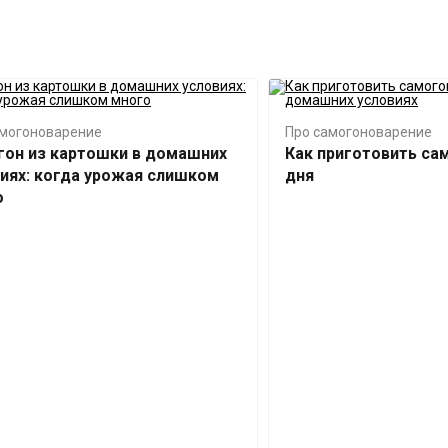
амогоноварение
Про самогоноварение
гон из картошки в домашних
Как приготовить са
иях: когда урожая слишком
дня
о