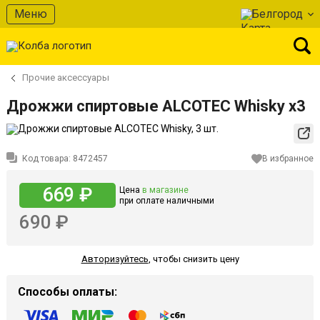
Меню
Белгород
Прочие аксессуары
Дрожжи спиртовые ALCOTEC Whisky х3
Код товара:
8472457
В избранное
669 ₽
Цена
в магазине
при оплате наличными
690 ₽
Авторизуйтесь
,
чтобы снизить цену
Способы оплаты: