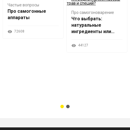
Частые вопросы
Про самогонные
Про самогоноварение
аппараты​
Что выбрать:
натуральные
ингредиенты или
72608
наборы трав и
специй?
44127