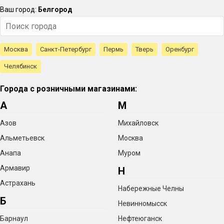
Ваш город:
Белгород
Москва
Санкт-Петербург
Пермь
Тверь
Оренбург
Челябинск
Города с розничными магазинами:
А
М
Азов
Михайловск
Альметьевск
Москва
Анапа
Муром
Армавир
Н
Астрахань
Набережные Челны
Б
Невинномысск
Барнаул
Нефтеюганск