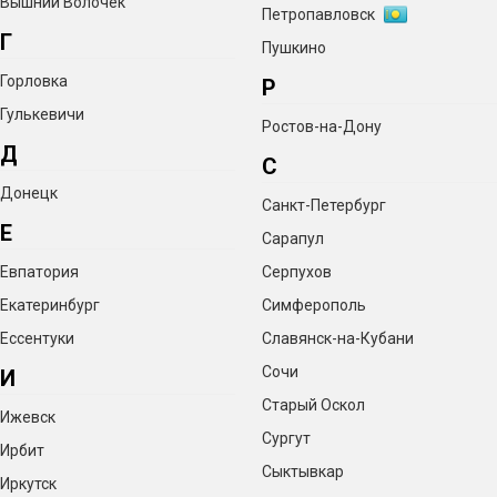
Вышний Волочёк
Петропавловск
Г
Пушкино
Горловка
Р
Гулькевичи
Ростов-на-Дону
Д
С
Донецк
Санкт-Петербург
Е
Сарапул
Евпатория
Серпухов
Екатеринбург
Симферополь
Ессентуки
Славянск-на-Кубани
Сочи
И
Старый Оскол
Ижевск
Сургут
Ирбит
Сыктывкар
Иркутск