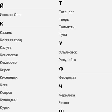
Т
Й
Таганрог
Йошкар-Ола
Тверь
К
Тольятти
Казань
Тула
Калининград
У
Калуга
Ульяновск
Каневская
Уссурийск
Кемерово
Ф
Киров
Киселевск
Феодосия
Клин
Ч
Ковров
Чернянка
Кувандык
Чехов
Курск
Ш