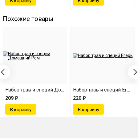
Разливаем по бутылкам и даем отдохнуть.
Наслаждаемся напитком ;)
Похожие товары
На выходе вы получаете благородный 30-градусный
ликер ореховый коньяк с богатейшим вкусом.
я на коньяке
Набор трав и специй Домашний Ром
Набор трав и специй Егерм
209 ₽
220 ₽