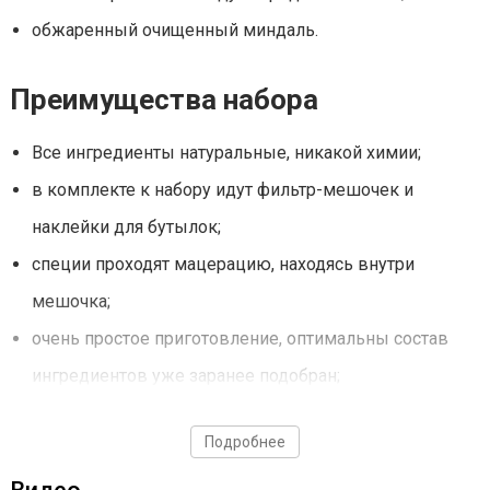
обжаренный очищенный миндаль.
Преимущества набора
Все ингредиенты натуральные, никакой химии;
в комплекте к набору идут фильтр-мешочек и
наклейки для бутылок;
специи проходят мацерацию, находясь внутри
мешочка;
очень простое приготовление, оптимальны состав
ингредиентов уже заранее подобран;
мешок выполнен из материалов, никак не
Подробнее
контактирующих с окружающей средой. Пригоден
для пищевой промышленности.