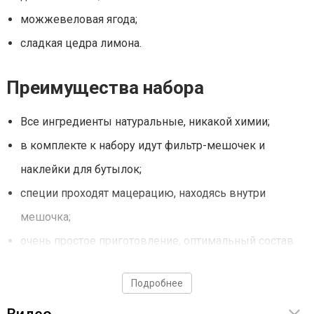
можжевеловая ягода;
сладкая цедра лимона.
Преимущества набора
Все ингредиенты натуральные, никакой химии;
в комплекте к набору идут фильтр-мешочек и
наклейки для бутылок;
специи проходят мацерацию, находясь внутри
мешочка;
очень простое приготовление, оптимальный состав
ингредиентов уже заранее подобран;
Подробнее
мешок выполнен из материалов, никак не
контактирующих с окружающей средой. Пригоден