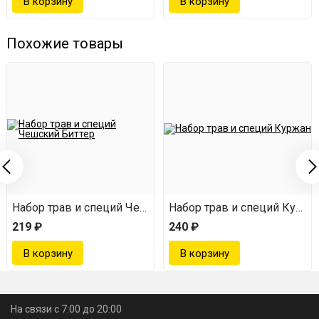
Добавляем 400-800 г декстрозы, перемешиваем.
Ставим в прохладное место на 3-5 дней.
Похожие товары
Наслаждаемся напитком ;)
На выходе вы получаете освежающую 40-градусную
мятную настойку с приятным послевкусием.
дамия
Набор трав и специй Чешский Биттер
Набор трав и специй Куржа
219 ₽
240 ₽
На связи с 7:00 до 20:00