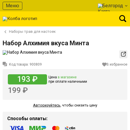
Меню
Белгород
Наборы трав для настоек
Набор Алхимия вкуса Минта
Код товара:
900809
В избранное
193 ₽
Цена
в магазине
при оплате наличными
199 ₽
Авторизуйтесь
,
чтобы снизить цену
Способы оплаты: