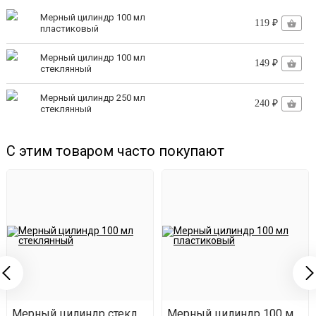
нет ртути. В нижней части ареометра меткая
Мерный цилиндр 100 мл
119 ₽
металлическая дробь, залитая вязким веществом;
пластиковый
продаётся в защитном чехле, который спасёт
Мерный цилиндр 100 мл
149 ₽
стеклянный
ареометр при падении;
Мерный цилиндр 250 мл
легкий;
240 ₽
стеклянный
экологичный - из материалов, которые не вступают в
С этим товаром часто покупают
химические реакции с жидкостями.
Мерный цилиндр стеклянный, 100 мл
Мерный цилиндр 100 мл п