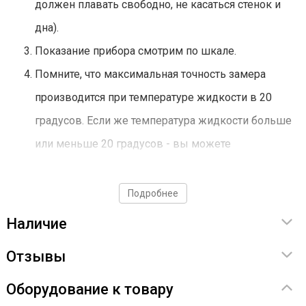
должен плавать свободно, не касаться стенок и
дна).
Показание прибора смотрим по шкале.
Помните, что максимальная точность замера
производится при температуре жидкости в 20
градусов. Если же температура жидкости больше
или меньше 20 градусов - вы можете
воспользоваться нашим калькулятором.
Подробнее
Преимущества ареометра АСП-1,
Наличие
90-100°
Отзывы
Невероятная точность измерения спирта -
в разы
Оборудование к товару
точнее АСП-3
;