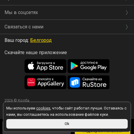
Мы в соцсетях
Связаться с нами
Ваш город:
Белгород
Скачайте наше приложение
2026 © Колба
Мы используем
cookies
, чтобы сайт работал лучше. Оставаясь с
нами, вы соглашаетесь на использование файлов куки.
3 190 ₽
Ok
Вы принимаете условия политики в отношении обработки
Товара нет, но мы
персональных данных
каждый раз, когда оставляете свои данные в
3 094 ₽
в магазине
подберем похожий
любой форме обратной связи на сайте kolba.ru.