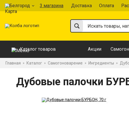
Белгород
3 магазина
Доставка
Оплата
Рас
Каталог товаров
Акции
Самогон
Главная
Каталог
Самогоноварение
Ингредиенты
Дубо
»
»
»
»
Дубовые палочки БУРБ