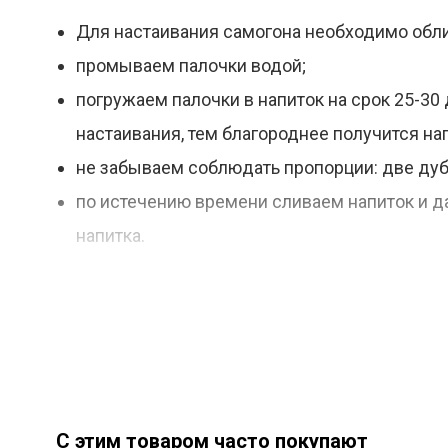
Для настаивания самогона необходимо облит
промываем палочки водой;
погружаем палочки в напиток на срок 25-30
настаивания, тем благороднее получится на
не забываем соблюдать пропорции: две дубо
по истечению времени сливаем напиток и д
напитка.
Если говорить о копчении продуктов, то палоч
используем по назначению.
С этим товаром часто покупают