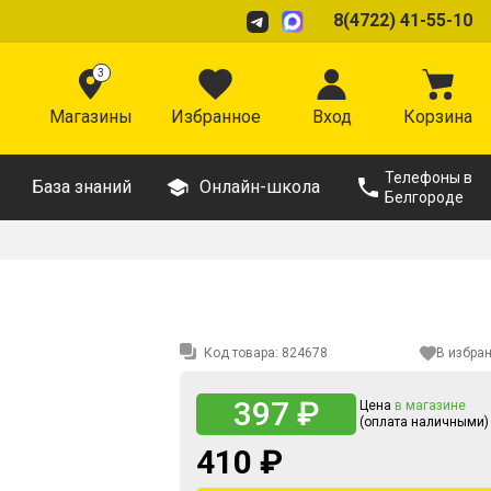
8(4722) 41-55-10
3
Магазины
Избранное
Вход
Корзина
Телефоны в
База знаний
Онлайн-школа
Белгороде
Код товара:
824678
В избра
397 ₽
Цена
в магазине
(оплата наличными)
410 ₽