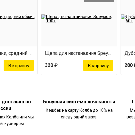
Дубовые палочки, средний обжиг, 100 гр
Щепа для настаивания Speyside, 100 г
320 ₽
280 
и доставка по
Бонусная система лояльности
Г
оссии
Кэшбек на карту Колба до 10% на
Мы
нах Колба или мы
следующий заказ.
воз
й, курьером.