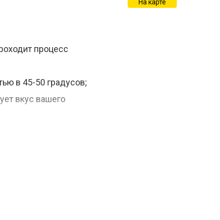
На карте
проходит процесс
ью в 45-50 градусов;
ует вкус вашего
ут. Далее -