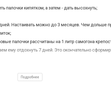
ь палочки кипятком, а затем - дать высохнуть;
 дней. Настаивать можно до 3 месяцев. Чем дольше 
питок;
вые палочки рассчитаны на 1 литр самогона крепост
аем ему отдохнуть 7 дней. Это окончательно сформир
ки необходимо замочить в холодной воде на 30-40 мин
Подробнее