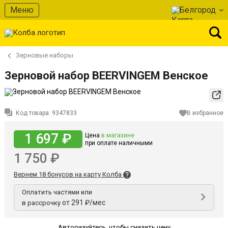
Меню
Белгород
Зерновые наборы
Зерновой набор BEERVINGEM Венское
Код товара:
9347833
В избранное
1 697 ₽
Цена
в магазине
при оплате наличными
1 750 ₽
Вернем 18 бонусов на карту Колба
Оплатить частями или
от 291 ₽/мес
в рассрочку
Авторизуйтесь
,
чтобы снизить цену