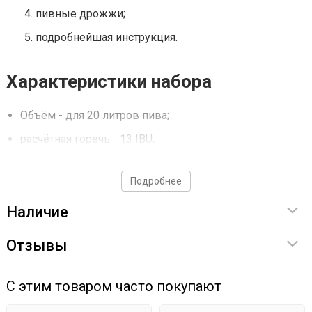
пивные дрожжи;
подробнейшая инструкция.
Характеристики набора
Объём - для 20 литров пива;
расчётная горечь - 13 IBU;
объёмная доля спирта ABV - 5%;
Подробнее
эффективность затирания - 75%;
Наличие
начальная экстрактивность - 12%;
конечная экстрактивность - 2%.
Отзывы
С этим товаром часто покупают