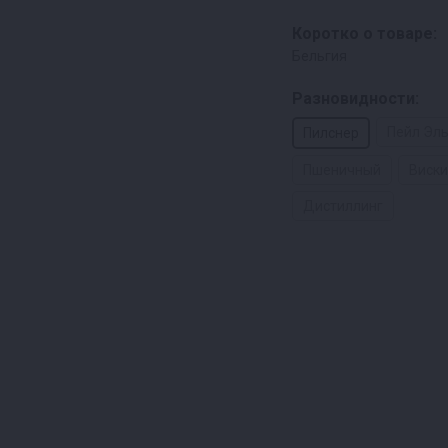
Коротко о товаре:
Бельгия
Разновидности:
Пейл Эл
Пилснер
Пшеничный
Виски
Дистиллинг