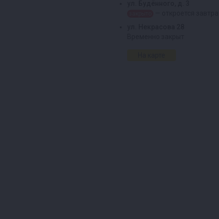
ул. Будённого, д. 3
— откроется завтра
закрыто
ул. Некрасова 28
Временно закрыт
На карте