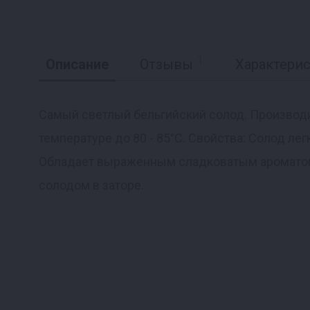
1
Описание
Отзывы
Характери
Самый светлый бельгийский солод. Производи
температуре до 80 - 85°C. Cвойства: Солод ле
Реклама
Обладает выраженным сладковатым ароматом
солодом в заторе.