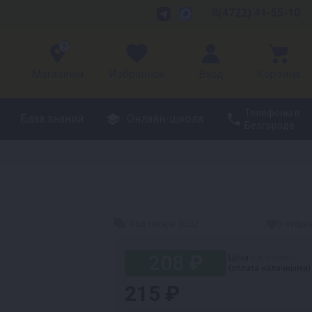
8(4722) 41-55-10
3
Магазины
Избранное
Вход
Корзина
Телефоны в
База знаний
Онлайн-школа
Белгороде
Код товара:
8502
В избра
208 ₽
Цена
в магазине
(оплата наличными)
215 ₽