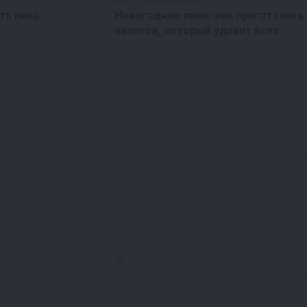
Все о пивоварении
ть пиво
Новогоднее пиво: как приготовить
напиток, который удивит всех
18726