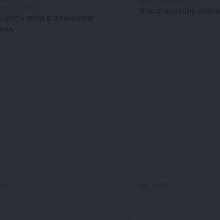
Все о пивоварении
пивоварении
Как правильно храни
варить пиво в домашних
иях
16
19282