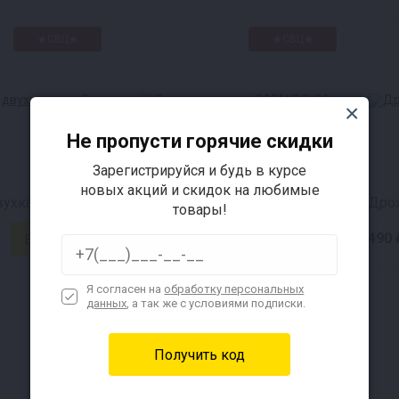
★СВЦ★
★СВЦ★
Не пропусти горячие скидки
Зарегистрируйся и будь в курсе
новых акций и скидок на любимые
двухкамерный
Дрожжи пивные SAFALE S-04
товары!
420 ₽
490 
Я согласен на
обработку персональных
данных
, а так же с условиями подписки.