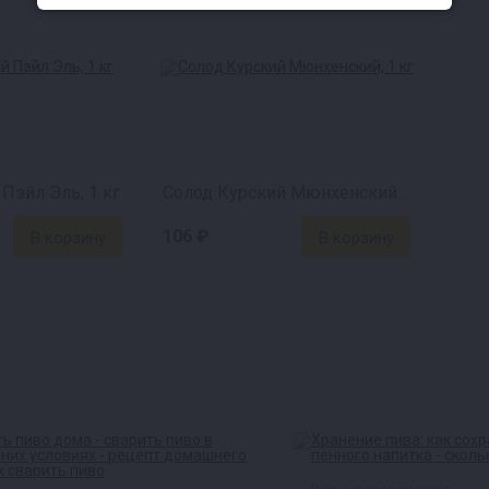
Пэйл Эль, 1 кг
Солод Курский Мюнхенский, 1 кг
106 ₽