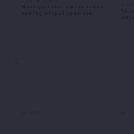
Все о пивоварении
Все о 
Новогоднее пиво: как приготовить
Как с
напиток, который удивит всех
услов
18726
406