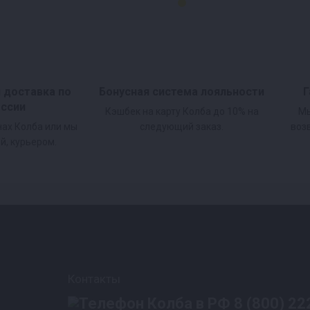
и доставка по
Бонусная система лояльности
Г
оссии
Кэшбек на карту Колба до 10% на
Мы
нах Колба или мы
следующий заказ.
воз
й, курьером.
Контакты
8 (800) 22