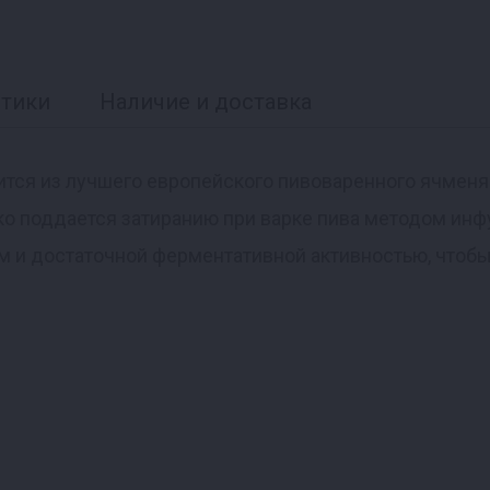
стики
Наличие и доставка
тся из лучшего европейского пивоваренного ячменя
гко поддается затиранию при варке пива методом инф
 и достаточной ферментативной активностью, чтоб