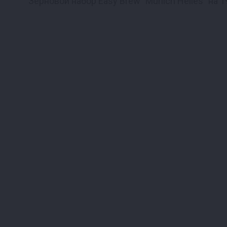
Зерновой набор Easy Brew "Munich Helles" на 1
Реклама