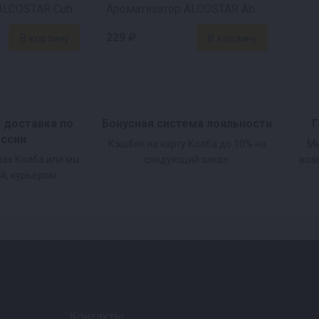
Ароматизатор ALCOSTAR Cuba Rum Кубинский ром, 30 мл
Ароматизатор ALCOSTAR Absinthe Абсент, 30 мл
229 ₽
и доставка по
Бонусная система лояльности
Г
оссии
Кэшбек на карту Колба до 10% на
Мы
нах Колба или мы
следующий заказ.
воз
й, курьером.
Контакты