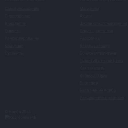
Самогоноварение
Магазины
Пивоварение
Акции
Виноделие
Школа самогоноварения
Емкости
Оплата
,
доставка
Консервирование
Рассрочка
Копчение
Возврат товара
Сувениры
Бонусная политика
Гарантия лучшей цены
Как заказать
Калькуляторы
Блогерам
База знаний Колбы
Расширенная гарантия
© Колба 2026.