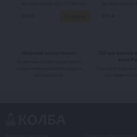
Ароматизатор ALCOSTAR Irish whisky Ирландский виски, 30 мл
229 ₽
229 ₽
Широкий ассортимент
200 магазинов 
всей Р
В наличии полный ассортимент
совместимых комплектующих и
Покупайте в магази
ингредиентов.
доставим почто
Интернет-магазин
Помощь покупателю