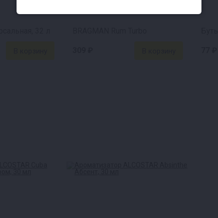
сальная, 32 л
BRAGMAN Rum Turbo
Бут
309 ₽
77 ₽