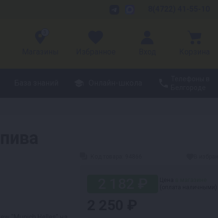
8(4722) 41-55-10
3
Магазины
Избранное
Вход
Корзина
Телефоны в
База знаний
Онлайн-школа
Белгороде
 пива
Код товара:
94866
В избра
2 182 ₽
Цена
в магазине
(оплата наличными)
2 250 ₽
ew "Munich Helles" на