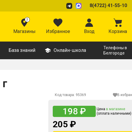
8(4722) 41-55-10
3
Магазины
Избранное
Вход
Корзина
Телефоны в
База знаний
Онлайн-школа
Белгороде
 г
Код товара:
95369
В избра
198 ₽
Цена
в магазине
(оплата наличными)
205 ₽