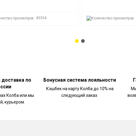
43334
и доставка по
Бонусная система лояльности
Г
оссии
Кэшбек на карту Колба до 10% на
Мы
нах Колба или мы
следующий заказ.
воз
й, курьером.