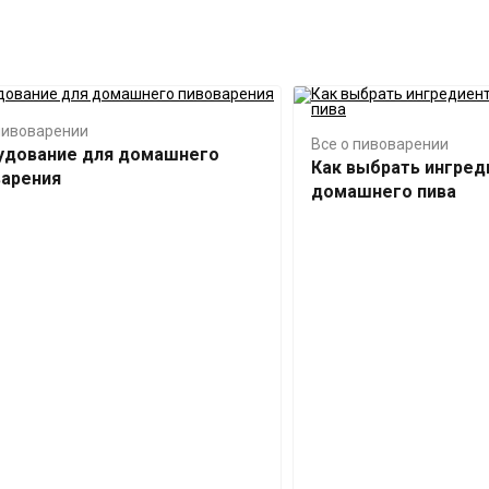
пивоварении
Все о пивоварении
удование для домашнего
Как выбрать ингред
варения
домашнего пива