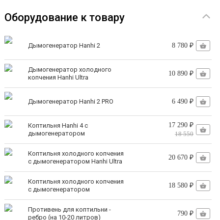
Оборудование к товару
Постоянно открывать коптильню и терять тепло
Гадать о готовности "на глаз"
Дымогенератор Hanhi 2
8 780 ₽
Рисковать пересушить продукты
Дымогенератор холодного
10 890 ₽
Два способа копчения в одном устройстве
копчения Hanhi Ultra
Горячее копчение
– идеально для быстрого
Дымогенератор Hanhi 2 PRO
6 490 ₽
приготовления сочной курицы, ароматного балыка
17 290 ₽
Коптильня Hanhi 4 с
дымогенератором
или рыбки. Просто загрузите продукты, установите
18 550
температуру – и через несколько часов вкусный
Коптильня холодного копчения
20 670 ₽
с дымогенератором Hanhi Ultra
обед готов.
Коптильня холодного копчения
Холодное копчение
– для настоящих ценителей.
18 580 ₽
с дымогенератором
Подключите дымогенератор (который
Противень для коптильни -
790 ₽
можно
ребро (на 10-20 литров)
приобрести отдельно
) через специальное