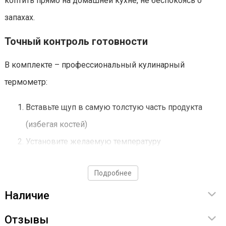
коптить прямо на домашней кухне, не беспокоясь о
запахах.
Точный контроль готовности
В комплекте – профессиональный кулинарный
термометр:
Вставьте щуп в самую толстую часть продукта
(избегая костей)
Установите желаемую температуру
Коптильня сама оповестит вас звуковым
Подробнее
сигналом, когда блюдо будет готово
Наличие
Почему это лучше традиционных методов?
Отзывы
Больше не нужно: