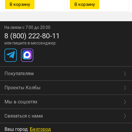
Дымоотвод
со штуцером позволяет выводить дым
в вентиляцию или на улицу
Удобные ручки
делают переноску комфортной
На связи с 7:00 до 20:00
8 (800) 222-80-11
С коптильней Hanhi 4 вы
или пишите в мессенджер:
получаете:
✓ Профессиональное качество копчения дома
Покупателям
✓ Простоту использования
Проекты Колбы
✓ Гарантированный результат каждый раз
Мы в соцсетях
✓ Возможность экспериментировать с разными
Связаться с нами
продуктами
Ваш город:
Белгород