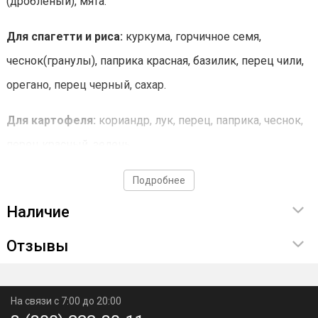
(дробленый), мята.
Для спагетти и риса:
куркума, горчичное семя,
чеснок(гранулы), паприка красная, базилик, перец чили,
орегано, перец черный, сахар.
Для картофеля:
кориандр, лук, перец, паприка, чеснок,
перец красный, зелень.
Для мясных блюд:
кориандр, лук, чеснок, перец
Подробнее
черный, укроп(зелень), петрушка(зелень), орегано,
Наличие
перец чили, тимьян, паприка молотая, паприка
Отзывы
красная(кусочки), паприка зеленая(кусочки).
Этот набор обладает несколькими преимуществами:
На связи с 7:00 до 20:00