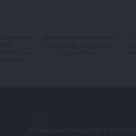
и доставка по
Бонусная система лояльности
Г
оссии
Кэшбек на карту Колба до 10% на
Мы
нах Колба или мы
следующий заказ.
воз
й, курьером.
Контакты
8 (800) 22