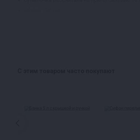
объем - 30 мл;
сделано в России.
Приготовление
Встряхнуть перед применением;
смешиваем с 40-градусным самогоном, дове
С этим товаром часто покупают
перемешиваем и убираем в темное место на 
наслаждаемся вкуснейшим напитком.