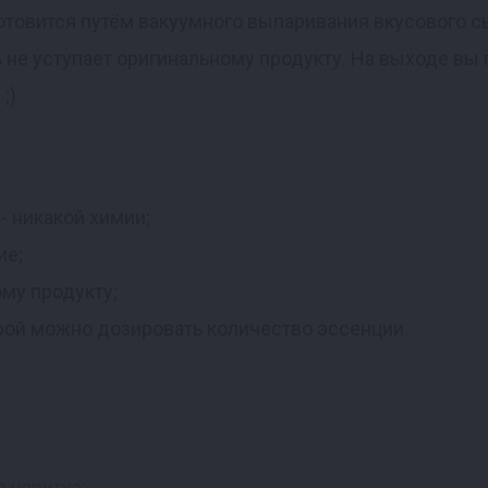
 готовится путём вакуумного выпаривания вкусового 
ть не уступает оригинальному продукту. На выходе в
 ;)
- никакой химии;
ие;
ому продукту;
орой можно дозировать количество эссенции.
 напитка;