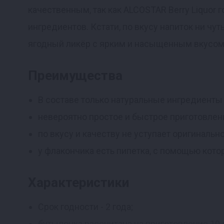
Реклама
качественным, так как ALCOSTAR Berry Liquor
ингредиентов. Кстати, по вкусу напиток ни чу
ягодный ликёр с ярким и насыщенным вкусом
Преимущества
В составе только натуральные ингредиенты 
невероятно простое и быстрое приготовлен
по вкусу и качеству не уступает оригинальн
у флакончика есть пипетка, с помощью кот
Характеристики
Срок годности - 2 года;
бутылочка рассчитана на приготовление 10 л