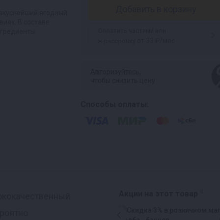
Добавить в корзину
 вкуснейший ягодный
виях. В составе
Оплатить частями или
нгредиенты
от 33 ₽/мес
в рассрочку
Авторизуйтесь
,
чтобы снизить цену
Способы оплаты:
4
Акции на этот товар
сококачественный
ероятно