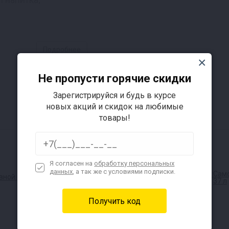
Подробнее
Не пропусти горячие скидки
Зарегистрируйся и будь в курсе
новых акций и скидок на любимые
дя до общего объема в 10 л;
товары!
3-5 суток для стабилизации вкуса;
Я согласен на
обработку персональных
данных
, а так же с условиями подписки.