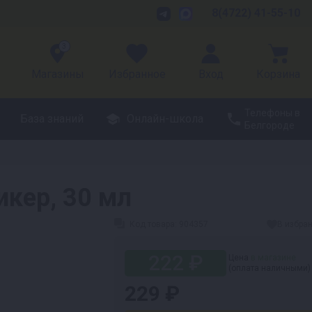
8(4722) 41-55-10
3
Магазины
Избранное
Вход
Корзина
Телефоны в
База знаний
Онлайн-школа
Белгороде
икер, 30 мл
Код товара:
904357
В избра
222 ₽
Цена
в магазине
(оплата наличными)
229 ₽