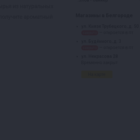
сырья из натуральных
Магазины в Белгороде
ы получите ароматный
ул. Князя Трубецкого, д. 50
— откроется в пт
закрыто
ул. Будённого, д. 3
— откроется в пт
закрыто
ул. Некрасова 28
Временно закрыт
На карте