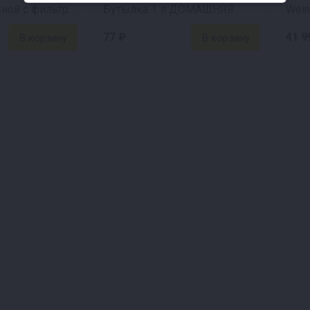
Сифон переливной с фильтром
Бутылка 1 л ДОМАШНЯЯ
Wein
77 ₽
41 9