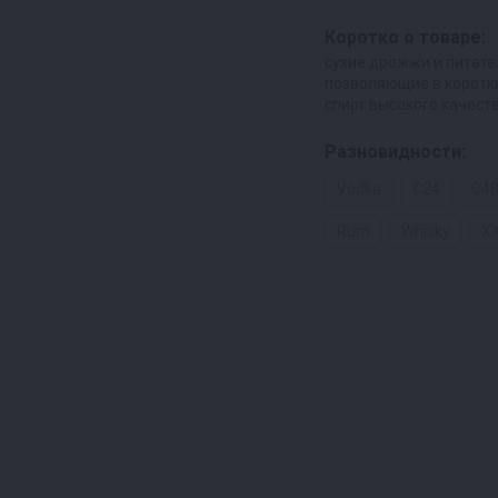
Коротко о товаре:
сухие дрожжи и питат
позволяющие в коротк
спирт высокого качест
Разновидности:
Vodka
C24
C4
Rum
Whisky
X