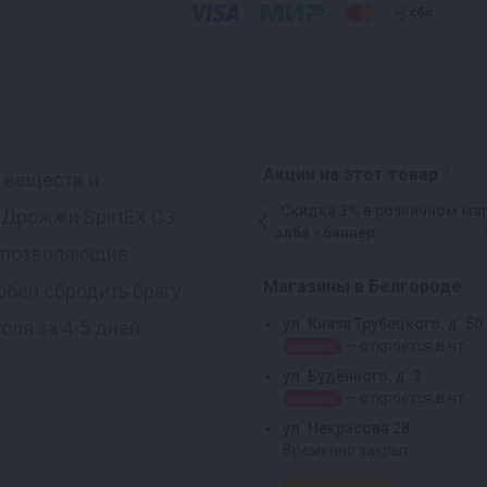
4
Акции на этот товар
х веществ и
 Дрожжи SpirtEX C3
, позволяющие
Магазины в Белгороде
обен сбродить брагу
ул. Князя Трубецкого, д. 50
оля за 4-5 дней.
— откроется в чт
закрыто
ул. Будённого, д. 3
— откроется в чт
закрыто
ул. Некрасова 28
Временно закрыт