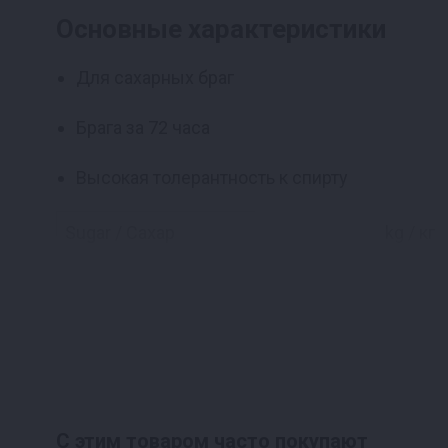
Основные характеристики
Для сахарных браг
Брага за 72 часа
Высокая толерантность к спирту
Sugar / Сахар
kg / кг
Fermentation time / Время брожения
days / 
Alcohol / Алкоголь
%
Способ применения
С этим товаром часто покупают