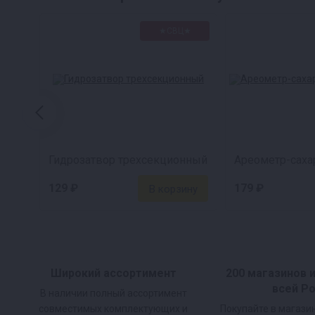
Налейте 20 литров теплой воды (25°C) в 
★СВЦ★
Затем добавьте сахар в соответствии с т
Доведите объем воды до 26 литров, чтоб
Добавьте пакетик дрожжей и хорошо пер
Гидрозатвор трехсекционный
129 ₽
179 ₽
Широкий ассортимент
200 магазинов 
всей Р
В наличии полный ассортимент
совместимых комплектующих и
Покупайте в магази