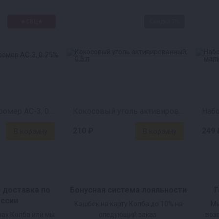
емкость для брожения.
★СВЦ★
Скидка 7%
аблицей и размешайте его до полного растворения.
ы температура соответствовала таблице.
емешайте. Рекомендуемая температура брожения 20
Ареометр-сахаромер АС-3, 0-25%
Кокосовый уголь активированный, 0.5 л
210 ₽
249 
и доставка по
Бонусная система лояльности
Г
оссии
Кэшбек на карту Колба до 10% на
Мы
нах Колба или мы
следующий заказ.
воз