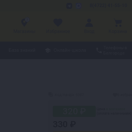
8(4722) 41-55-10
3
Магазины
Избранное
Вход
Корзина
Телефоны в
База знаний
Онлайн-школа
Белгороде
Код товара:
9387
В избра
320 ₽
Цена
в магазине
(оплата наличными)
330 ₽