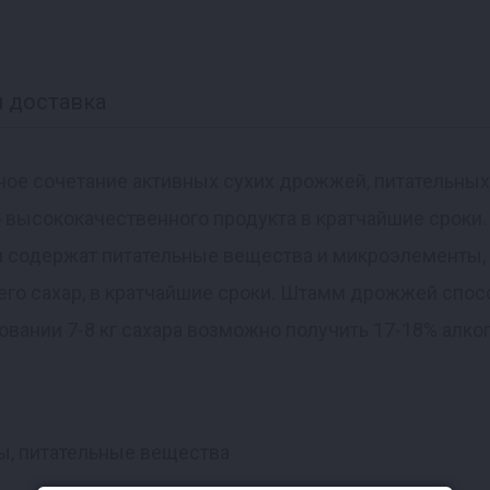
 доставка
ьное сочетание активных сухих дрожжей, питательны
высококачественного продукта в кратчайшие сроки.
 и содержат питательные вещества и микроэлементы
его сахар, в кратчайшие сроки. Штамм дрожжей спос
овании 7-8 кг сахара возможно получить 17-18% алког
, питательные вещества