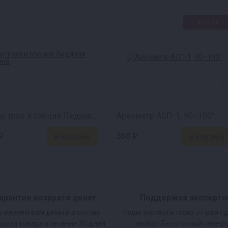
★СВЦ★
-25°C
Набор трав и специй Ледяная малина
Ареометр АСП-1, 90–100°
₽
350 ₽
арантия возврата денег
Поддержка эксперто
 вернем вам деньги в случае
Наши эксперты помогут вам с
врата товара в течение 30 дней
выбор. Бесплатный телефо