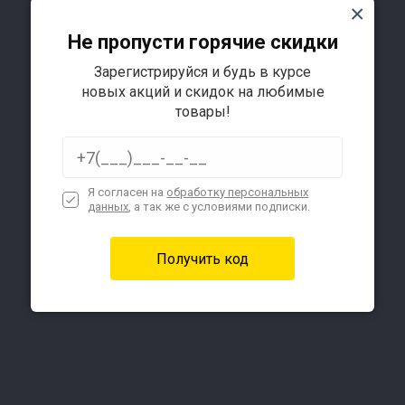
Не пропусти горячие скидки
Зарегистрируйся и будь в курсе
новых акций и скидок на любимые
товары!
Я согласен на
обработку персональных
данных
, а так же с условиями подписки.
6
7
дни
3
5
Подробнее
15
17