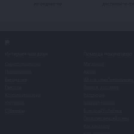
ингредиентов.
доставим почто
Интернет-магазин
Помощь покупателю
Самогоноварение
Магазины
Пивоварение
Акции
Виноделие
Школа самогоноварения
Емкости
Оплата
,
доставка
Консервирование
Рассрочка
Копчение
Возврат товара
Сувениры
Бонусная политика
Гарантия лучшей цены
Как заказать