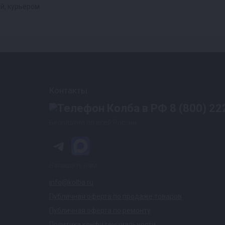
й, курьером.
Контакты
8 (800) 22
Бесплатно по всей России
Напишите нам
info@kolba.ru
Публичная оферта по продаже товаров
Публичная оферта по ремонту
Политика конфиденциальности