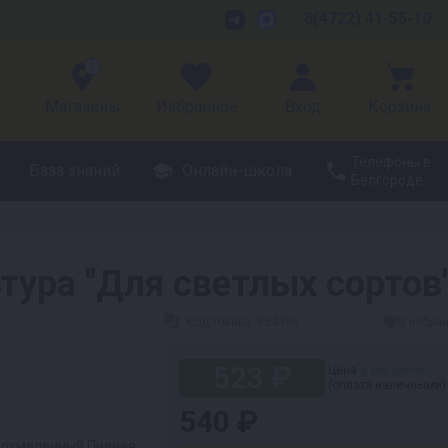
8(4722) 41-55-10
3
Магазины
Избранное
Вход
Корзина
Телефоны в
База знаний
Онлайн-школа
Белгороде
ура "Для светлых сортов
Код товара:
854368
В избра
523 ₽
Цена
в магазине
(оплата наличными)
540 ₽
еохмеленный Пивная