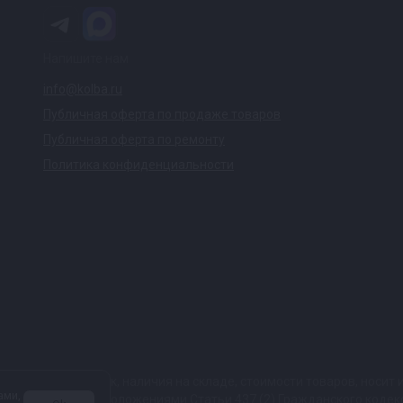
Напишите нам
info@kolba.ru
Публичная оферта по продаже товаров
Публичная оферта по ремонту
Политика конфиденциальности
ких характеристик, наличия на складе, стоимости товаров, носи
ами,
той, определяемой положениями Статьи 437 (2) Гражданского коде