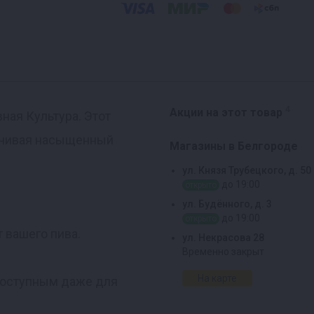
4
Акции на этот товар
ая Культура. Этот
печивая насыщенный
Магазины в Белгороде
ул. Князя Трубецкого, д. 50
до 19:00
открыто
ул. Будённого, д. 3
до 19:00
открыто
т вашего пива.
ул. Некрасова 28
Временно закрыт
На карте
 доступным даже для