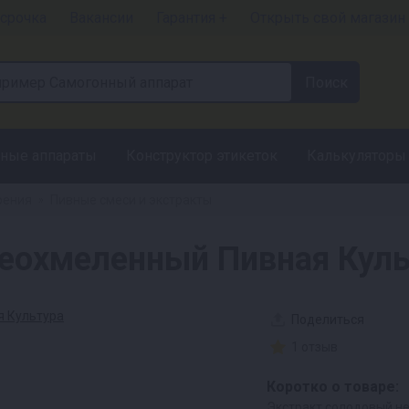
срочка
Вакансии
Гарантия +
Открыть свой магазин
ные аппараты
Конструктор этикеток
Калькуляторы
рения
Пивные смеси и экстракты
»
еохмеленный Пивная Культ
Поделиться
1 отзыв
Коротко о товаре:
Экстракт солодовый н