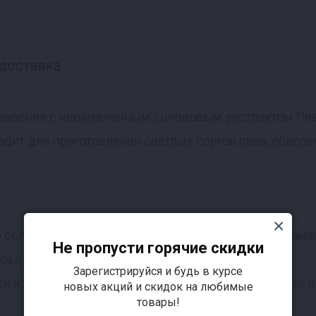
доставка
варения с неохмеленным солодовым экстрактом Пивн
одит для приготовления светлых сортов пива, обес
 солода, что гарантирует превосходный вкус и арома
Не пропусти горячие скидки
создания различных светлых сортов пива.
Зарегистрируйся и будь в курсе
тся и смешивается, что делает процесс пивоварения
новых акций и скидок на любимые
товары!