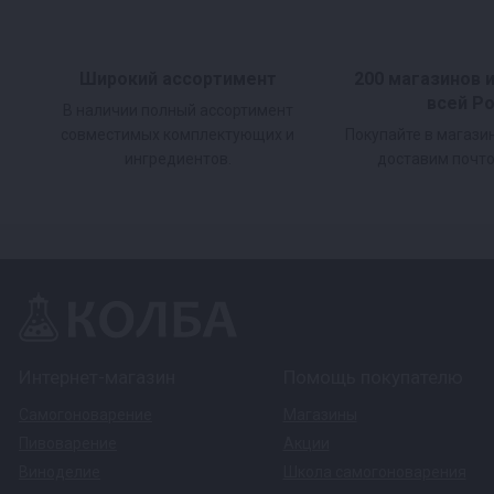
Широкий ассортимент
200 магазинов 
всей Р
В наличии полный ассортимент
совместимых комплектующих и
Покупайте в магази
ингредиентов.
доставим почто
Интернет-магазин
Помощь покупателю
Самогоноварение
Магазины
Пивоварение
Акции
Виноделие
Школа самогоноварения