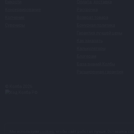
Емкости
Оплата
,
доставка
Консервирование
Рассрочка
Копчение
Возврат товара
Сувениры
Бонусная политика
Гарантия лучшей цены
Как заказать
Калькуляторы
Блогерам
База знаний Колбы
Расширенная гарантия
© Колба 2026.
Вся представленная на сайте информация, касающаяся техничес
Мы используем
cookies
, чтобы сайт работал лучше. Оставаясь с н
характер и ни при каких условиях не является публичной офер