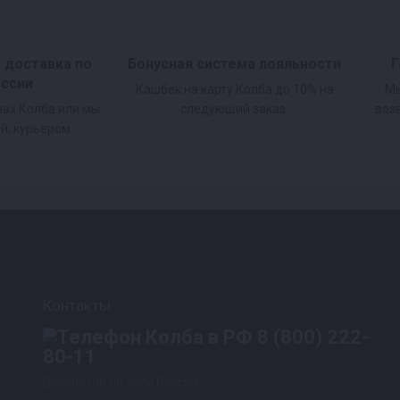
и доставка по
Бонусная система лояльности
Г
оссии
Кэшбек на карту Колба до 10% на
Мы
нах Колба или мы
следующий заказ.
воз
й, курьером.
Контакты
8 (800) 222-
80-11
Бесплатно по всей России