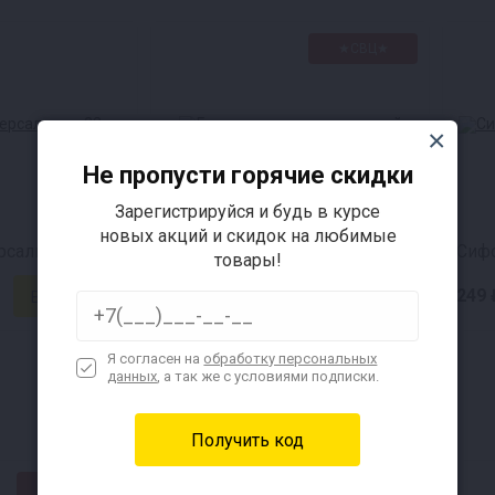
ов. Идеально: 15-20 градусов. Дозировка: 11,5 г на 20
★СВЦ★
Не пропусти горячие скидки
Зарегистрируйся и будь в курсе
новых акций и скидок на любимые
сальная, 32 л
Гидрозатвор двухкамерный
товары!
99 ₽
249 
Я согласен на
обработку персональных
данных
, а так же с условиями подписки.
★СВЦ★
★СВЦ★