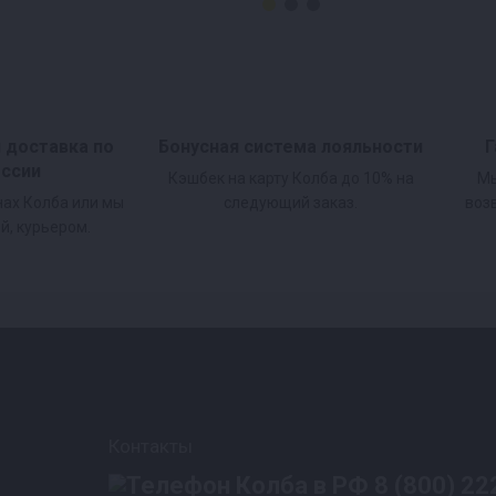
и доставка по
Бонусная система лояльности
Г
оссии
Кэшбек на карту Колба до 10% на
Мы
нах Колба или мы
следующий заказ.
воз
й, курьером.
Контакты
8 (800) 22