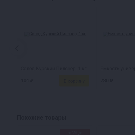
плотность: высокая. Температура: 12-25 градус
Применение: внести в сусло.
Солод Курский Пилснер, 1 кг
Емкость универ
104 ₽
780 ₽
Похожие товары
★СВЦ★