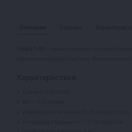
Описание
Отзывы
Характерист
Safale T-58
– пивные дрожжи для приготовлен
образуется никаких комочков. Идеальны для п
Реклама
Характеристики
Сделано в Бельгии;
вес – 11,5 грамм;
упаковка рассчитана на 20-30 литров сусла;
температура брожения – 12-25 градусов;
устойчивость к спирту – 9,5%;