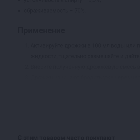
сбраживаемость – 70%.
Применение
Активируйте дрожжи в 100 мл воды или п
жидкости, тщательно размешайте и дайте 
Внесите полученную дрожжевую смесь в
Дрожжи начинают бродить уже через нес
Дословный перевод с упаковк
Сухие пивные дрожжи. Состав: дрожжи, эмуль
месте. Дата окончания срока годности и номер
специальные дрожжи, отобранные за их сложн
С этим товаром часто покупают