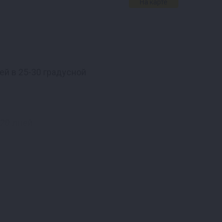
На карте
ей в 25-30 градусной
20 дней.
ухом прохладном
 Характеристики:
средняя. Финальная