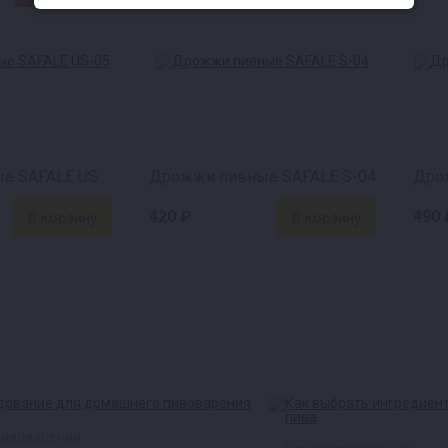
Дрожжи пивные SAFALE US-05
Дрожжи пивные SAFALE S-04
420 ₽
490 
пивоварении