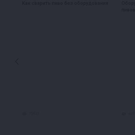
Как сварить пиво без оборудования
Обор
пиво
75637
433