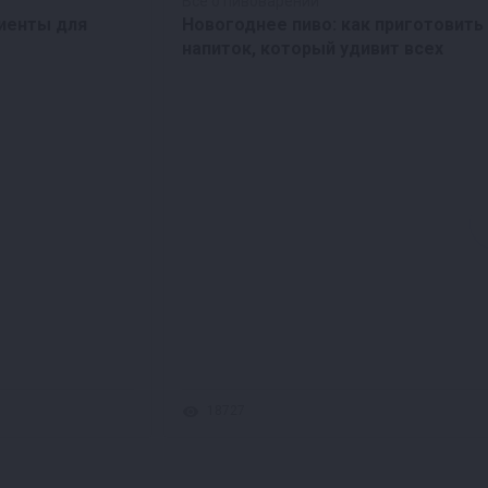
Все о пивоварении
иенты для
Новогоднее пиво: как приготовить
напиток, который удивит всех
18727