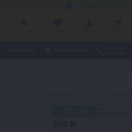
8(4722) 41-55-10
3
Магазины
Избранное
Вход
Корзина
Телефоны в
База знаний
Онлайн-школа
Белгороде
Код товара:
1054
В избра
252 ₽
Цена
в магазине
(оплата наличными)
260 ₽