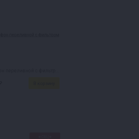
-30 литров.
Сифон переливной с фильтром
₽
★СВЦ★