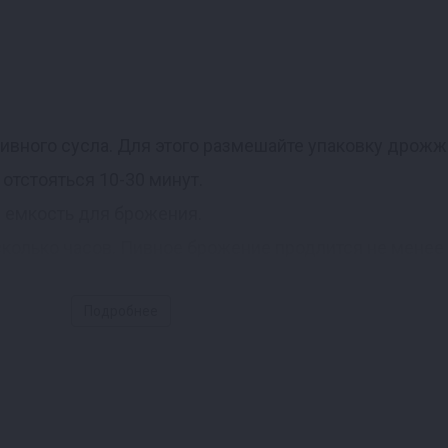
ивного сусла. Для этого размешайте упаковку дрожж
отстояться 10-30 минут.
 емкость для брожения.
колько часов. Пивное брожение продлится не менее 
и
Подробнее
гатор. Упакован в защитную атмосферу. Хранить в с
 партии указаны на упаковке. Произведено в Бельгии.
ый, слегка перечный и пряный вкус. Седиментация: 