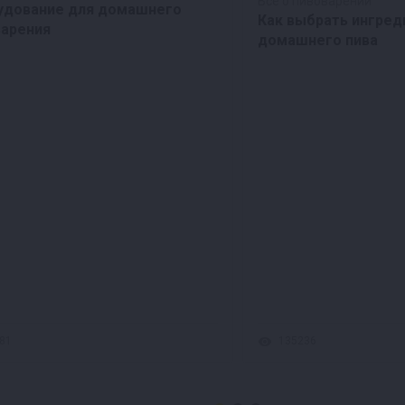
Все о пивоварении
удование для домашнего
Как выбрать ингред
варения
домашнего пива
81
135236